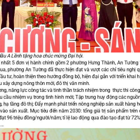
Hầu A Lềnh tặng hoa chúc mừng Đại hội.
 nhất 5 đơn vị hành chính gồm 2 phường Hưng Thành, An Tường 
a, phường An Tường đã thực hiện đạt và vượt các chỉ tiêu nghị q
c đầu tư, hoàn thiện theo hướng đồng bộ, hiện đại gắn với triển khai 
u xây dựng nông thôn mới, đô thị văn minh.
ợng, năng lực công tác và tinh thần trách nhiệm trong thực thi côn
u cầu nhiệm vụ trong tình hình mới; Tập trung huy động các nguồn
ông, hạ tầng đô thị; Đẩy mạnh phát triển nông nghiệp sản xuất hàng 
vào sản xuất. Mục tiêu đến năm 2030: tổng giá trị sản phẩm trên 
ạt 96 triệu đồng/người/năm; tỉ lệ lao động qua đào tạo đạt từ 72% 
..