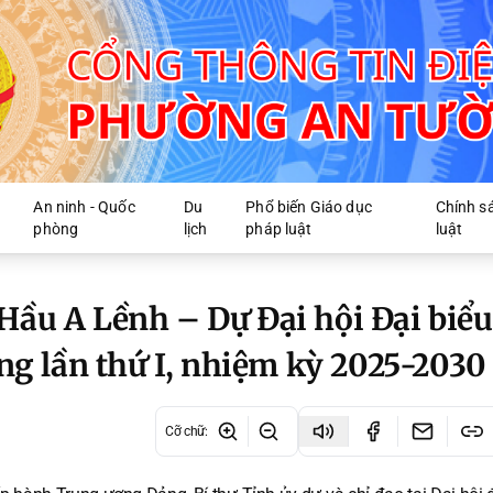
An ninh - Quốc
Du
Phổ biến Giáo dục
Chính s
phòng
lịch
pháp luật
luật
Hầu A Lềnh – Dự Đại hội Đại biểu
g lần thứ I, nhiệm kỳ 2025-2030
Cỡ chữ
: