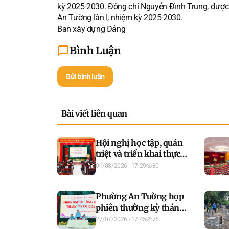
kỳ 2025-2030. Đồng chí Nguyễn Đình Trung, được 
An Tường lần I, nhiệm kỳ 2025-2030.
Ban xây dựng Đảng
Bình Luận
Gửi bình luận
Bài viết liên quan
Hội nghị học tập, quán
triệt và triển khai thực
hiện các văn bản của
01/08/2026 - 17:29
30
Đảng
Phường An Tường họp
phiên thường kỳ tháng
7/2026
27/07/2026 - 17:45
76