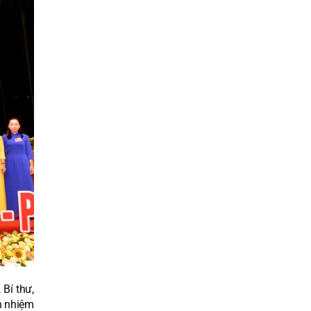
Bí thư,
h nhiệm