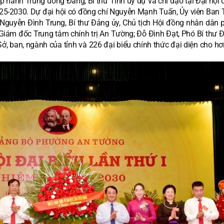
 hành Trung ương Đảng, Bí thư Tỉnh ủy dự và chỉ đạo tại Đại hội đ
25-2030. Dự đại hội có đồng chí Nguyễn Mạnh Tuấn, Ủy viên Ban
 Nguyễn Đình Trung, Bí thư Đảng ủy, Chủ tịch Hội đồng nhân dân 
Giám đốc Trung tâm chính trị An Tường; Đỗ Đình Đạt, Phó Bí thư Đ
, ban, ngành của tỉnh và 226 đại biểu chính thức đại diện cho hơ