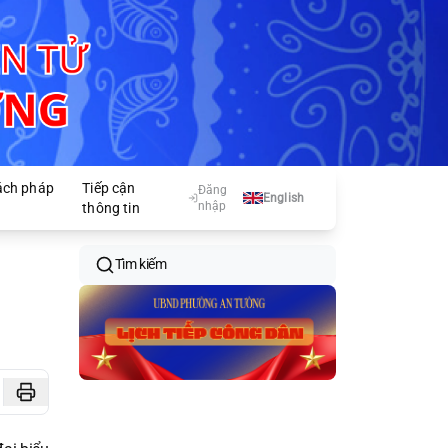
ách pháp
Tiếp cận
Đăng
English
nhập
thông tin
Tìm kiếm