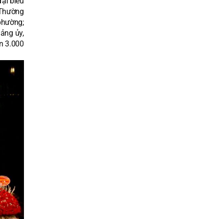
ại biểu
 Thường
phường;
ảng ủy,
n 3.000