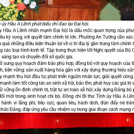
 ủy Hầu A Lềnh phát biểu chỉ đạo tại Đại hội.
h ủy Hầu A Lềnh nhấn mạnh Đại hội là dấu mốc quan trọng của ph
u kỳ vọng, với quyết tâm chính trị lớn. Phường An Tường cần xác 
ệu quả những điều kiện thuận lợi về vị trí địa lý gần trung tâm chính t
g các loại hình kinh tế. Tập trung thực hiện tốt Nghị quyết của Bộ C
i sáng tạo và chuyển đổi số quốc gia.
 bổ sung quy hoạch đảm bảo phù hợp, đồng bộ với quy hoạch của tỉ
minh, bền vững; sản xuất hàng hóa gắn với xây dựng thương hiệu sả
mạnh thu hút đầu tư; phát triển nguồn nhân lực, giải quyết công 
ạnh làm tốt công tác an sinh xã hội, bảo tồn, phát huy các giá trị
ữ vững ổn định chính trị, trật tự an toàn xã hội; xây dựng Đảng b
đổi mới trong sinh hoạt chi bộ. Đồng chí Bí thư Tỉnh ủy Hầu A Lề
ành vi lãng phí, tiêu cực, quan liêu, hách dịch, đùn đẩy né trán
ổ chức Đảng, đáp ứng yêu cầu nhiệm vụ trong giai đoạn cách mạng 