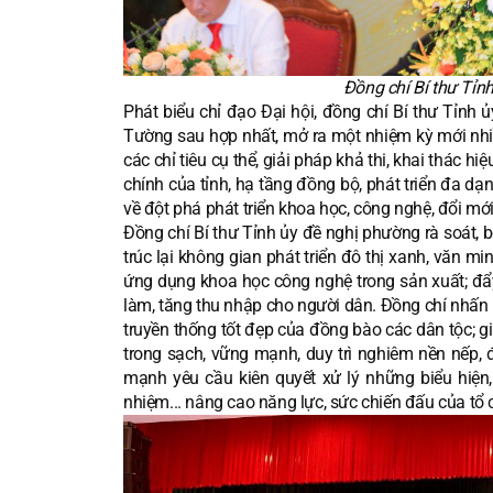
Đồng chí Bí thư Tỉnh
Phát biểu chỉ đạo Đại hội, đồng chí Bí thư Tỉn
Tường sau hợp nhất, mở ra một nhiệm kỳ mới nhiề
các chỉ tiêu cụ thể, giải pháp khả thi, khai thác hi
chính của tỉnh, hạ tầng đồng bộ, phát triển đa dạn
về đột phá phát triển khoa học, công nghệ, đổi mớ
Đồng chí Bí thư Tỉnh ủy đề nghị phường rà soát,
trúc lại không gian phát triển đô thị xanh, văn 
ứng dụng khoa học công nghệ trong sản xuất; đẩy 
làm, tăng thu nhập cho người dân. Đồng chí nhấn m
truyền thống tốt đẹp của đồng bào các dân tộc; gi
trong sạch, vững mạnh, duy trì nghiêm nền nếp, 
mạnh yêu cầu kiên quyết xử lý những biểu hiện, h
nhiệm... nâng cao năng lực, sức chiến đấu của t