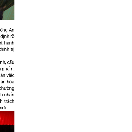
ường An
định rõ
rị, hành
hính trị
nh, cấu
n phẩm,
ăn việc
 văn hóa
ộ phường
nh nhấn
h trách
mới.