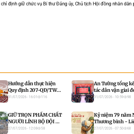
chỉ định giữ chức vụ Bí thư Đảng ủy, Chủ tịch Hội đồng nhân dân
Hướng dẫn thực hiện
An Tường tổng kế
Quy định 207-QĐ/TW
tác dân vận giai đ
về những điều đảng
năm 2026
31/07/2026 - 16:01
116
31/07/2026 - 10:59
98
viên không được làm
GIỮ TRỌN PHẨM CHẤT
Kỷ niệm 79 năm 
NGƯỜI LÍNH BỘ ĐỘI CỤ
Thương binh - Liệ
HỒ
(27/7/1947 - 27/7/
27/07/2026 - 12:08
58
27/07/2026 - 07:50
68