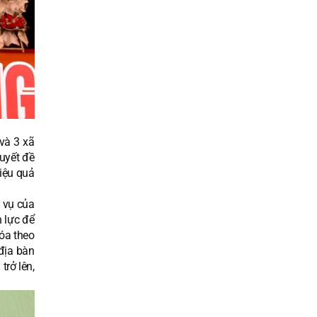
và 3 xã
uyết đề
hiệu quả
g vụ của
 lực để
hóa theo
địa bàn
trở lên,