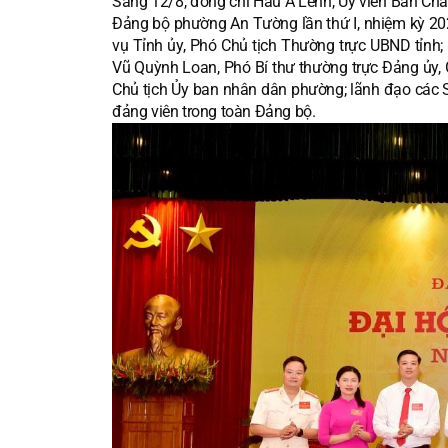
Sáng 12/8, đồng chí Hầu A Lềnh, Ủy viên Ban Chấp
Đảng bộ phường An Tường lần thứ I, nhiệm kỳ 20
vụ Tỉnh ủy, Phó Chủ tịch Thường trực UBND tỉnh;
Vũ Quỳnh Loan, Phó Bí thư thường trực Đảng ủy, 
Chủ tịch Ủy ban nhân dân phường; lãnh đạo các Sở
đảng viên trong toàn Đảng bộ.